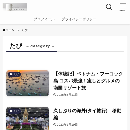
menu
プロフィール
プライバシーポリシー
ホーム
たび
たび
– category –
【体験記】ベトナム・フーコック
たび
島 コスパ最強！癒しとグルメの
南国リゾート旅
2025年5月11日
久しぶりの海外(タイ旅行) 移動
たび
編
2023年5月19日