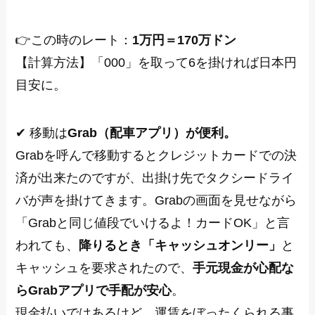
👉この時のレート：
1万円＝170万ドン
【計算方法】「000」を取って6を掛ければ日本円
目安に。
✔ 移動は
Grab（配車アプリ）が便利。
Grabを呼んで移動するとクレジットカードでの決
済が出来たのですが、出掛け先でタクシードライ
バが声を掛けてきます。Grabの画面を見せながら
「Grabと同じ値段でいけるよ！カードOK」と言
われても、
降りるとき「キャッシュオンリー」
と
キャッシュを要求されたので、
手元現金が心配な
らGrabアプリで手配が安心
。
現金払いではあるけど、運賃をぼったくられる事