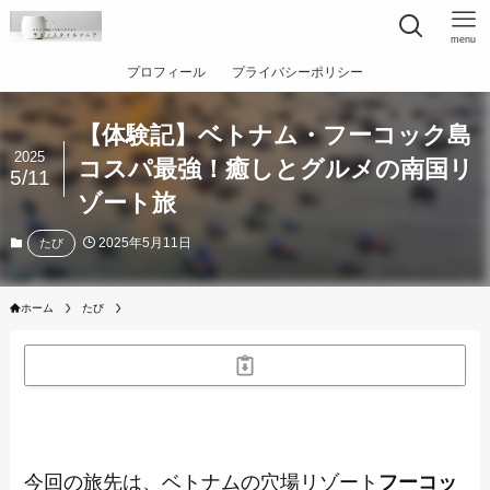
menu
プロフィール
プライバシーポリシー
【体験記】ベトナム・フーコック島
2025
コスパ最強！癒しとグルメの南国リ
5/11
ゾート旅
2025年5月11日
たび
ホーム
たび
今回の旅先は、ベトナムの穴場リゾート
フーコッ